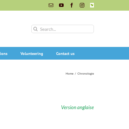
Email
YouTube
Facebook
Instagram
INaturalist
Search
for:
ions
Volunteering
Contact us
Home
/
Chronologie
Version anglaise