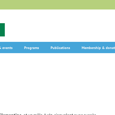
 events
Programs
Publications
Membership & donat