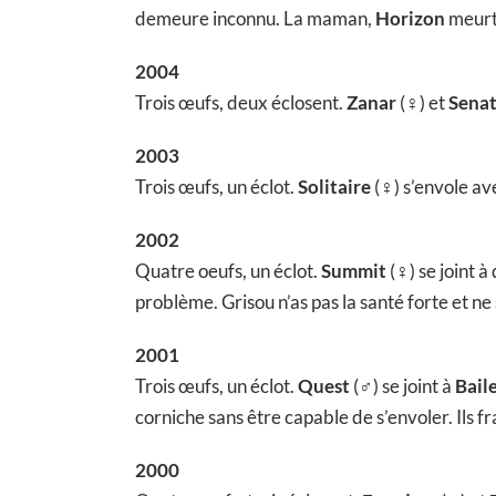
demeure inconnu. La maman,
Horizon
meurt 
2004
Trois œufs, deux éclosent.
Zanar
(♀) et
Sena
2003
Trois œufs, un éclot.
Solitaire
(♀) s’envole av
2002
Quatre oeufs, un éclot.
Summit
(♀) se joint 
problème. Grisou n’as pas la santé forte et ne 
2001
Trois œufs, un éclot.
Quest
(♂) se joint à
Bail
corniche sans être capable de s’envoler. Ils f
2000