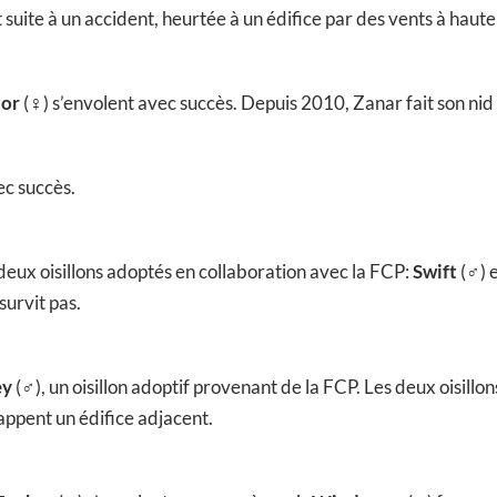
suite à un accident, heurtée à un édifice par des vents à haute
tor
(♀) s’envolent avec succès. Depuis 2010, Zanar fait son ni
ec succès.
à deux oisillons adoptés en collaboration avec la FCP:
Swift
(♂) 
survit pas.
ey
(♂), un oisillon adoptif provenant de la FCP. Les deux oisill
rappent un édifice adjacent.