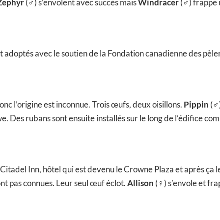
Zephyr
(♂) s’envolent avec succès mais
Windracer
(♂) frappe 
ont adoptés avec le soutien de la Fondation canadienne des pèler
donc l’origine est inconnue. Trois œufs, deux oisillons.
Pippin
(♂)
. Des rubans sont ensuite installés sur le long de l’édifice c
Citadel Inn, hôtel qui est devenu le Crowne Plaza et après ça l
nt pas connues. Leur seul œuf éclot.
Allison
(♀) s’envole et fr