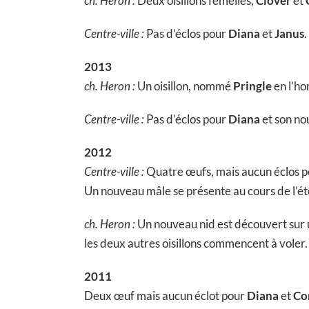
ch. Heron :
Deux oisillons femelles,
Clover
et
Centre-ville :
Pas d’éclos pour
Diana
et
Janus
.
2013
ch. Heron :
Un oisillon, nommé
Pringle
en l’ho
Centre-ville :
Pas d’éclos pour
Diana
et son no
2012
Centre-ville :
Quatre œufs, mais aucun éclos 
Un nouveau mâle se présente au cours de l’ét
ch. Heron :
Un nouveau nid est découvert sur un
les deux autres oisillons commencent à vole
2011
Deux œuf mais aucun éclot pour
Diana
et
Co