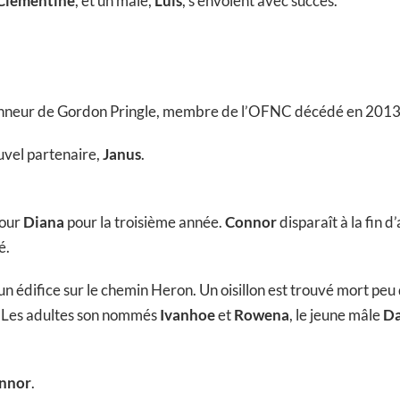
Clementine
, et un mâle,
Luìs
, s’envolent avec succès.
nneur de Gordon Pringle, membre de l’OFNC décédé en 2013, 
uvel partenaire,
Janus
.
pour
Diana
pour la troisième année.
Connor
disparaît à la fin d
é.
 édifice sur le chemin Heron. Un oisillon est trouvé mort peu d
r. Les adultes son nommés
Ivanhoe
et
Rowena
, le jeune mâle
Da
nnor
.