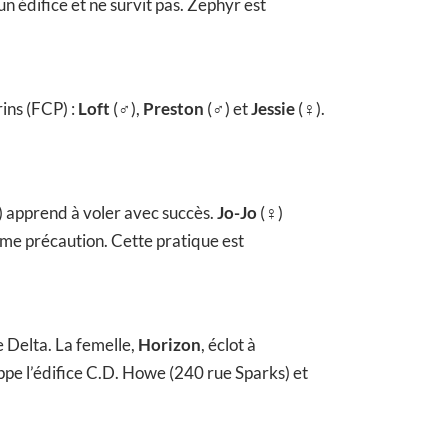
un édifice et ne survit pas. Zephyr est
ins (FCP) :
Loft
(♂),
Preston
(♂) et
Jessie
(♀).
 apprend à voler avec succès.
Jo-Jo
(♀)
omme précaution. Cette pratique est
e Delta. La femelle,
Horizon
, éclot à
appe l’édifice C.D. Howe (240 rue Sparks) et